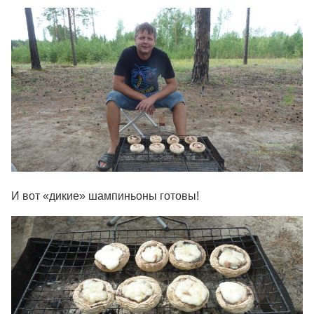
И вот «дикие» шампиньоны готовы!