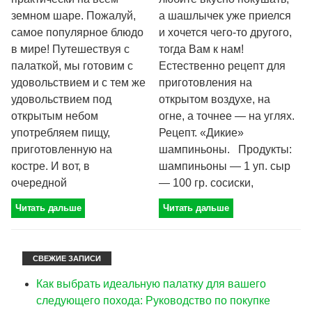
земном шаре. Пожалуй,
а шашлычек уже приелся
самое популярное блюдо
и хочется чего-то другого,
в мире! Путешествуя с
тогда Вам к нам!
палаткой, мы готовим с
Естественно рецепт для
удовольствием и с тем же
приготовления на
удовольствием под
открытом воздухе, на
открытым небом
огне, а точнее — на углях.
употребляем пищу,
Рецепт. «Дикие»
приготовленную на
шампиньоны. Продукты:
костре. И вот, в
шампиньоны — 1 уп. сыр
очередной
— 100 гр. сосиски,
Читать дальше
Читать дальше
СВЕЖИЕ ЗАПИСИ
Как выбрать идеальную палатку для вашего
следующего похода: Руководство по покупке