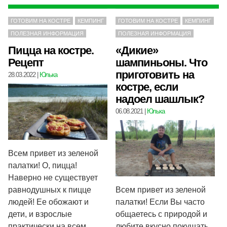
ГОТОВИМ НА КОСТРЕ
КЕМПИНГ
ГОТОВИМ НА КОСТРЕ
КЕМПИНГ
ПОЛЕЗНАЯ ИНФОРМАЦИЯ
ПОЛЕЗНАЯ ИНФОРМАЦИЯ
Пицца на костре.
«Дикие»
Рецепт
шампиньоны. Что
приготовить на
28.03.2022
|
Юлька
костре, если
надоел шашлык?
06.08.2021
|
Юлька
Всем привет из зеленой
палатки! О, пицца!
Наверно не существует
равнодушных к пицце
Всем привет из зеленой
людей! Ее обожают и
палатки! Если Вы часто
дети, и взрослые
общаетесь с природой и
практически на всем
любите вкусно покушать,