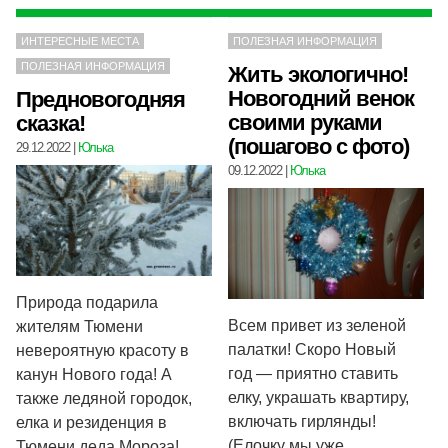
ИНТЕРЕСНЫЕ МЕСТА
ПОЛЕЗНАЯ ИНФОРМАЦИЯ
ПОЛЕЗНАЯ ИНФОРМАЦИЯ
Жить экологично!
Новогодний венок
Предновогодняя
своими руками
сказка!
(пошагово с фото)
29.12.2022
|
Юлька
09.12.2022
|
Юлька
Природа подарила
Всем привет из зеленой
жителям Тюмени
палатки! Скоро Новый
невероятную красоту в
год — приятно ставить
канун Нового года! А
елку, украшать квартиру,
также ледяной городок,
включать гирлянды!
елка и резиденция в
(Елочку мы уже
Тюмени деда Мороза!