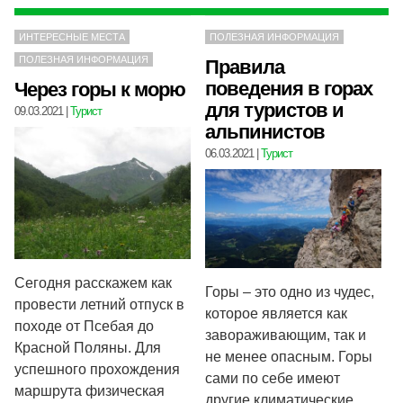
ИНТЕРЕСНЫЕ МЕСТА
ПОЛЕЗНАЯ ИНФОРМАЦИЯ
ПОЛЕЗНАЯ ИНФОРМАЦИЯ
Правила
поведения в горах
Через горы к морю
для туристов и
09.03.2021
|
Турист
альпинистов
06.03.2021
|
Турист
Сегодня расскажем как
Горы – это одно из чудес,
провести летний отпуск в
которое является как
походе от Псебая до
завораживающим, так и
Красной Поляны. Для
не менее опасным. Горы
успешного прохождения
сами по себе имеют
маршрута физическая
другие климатические